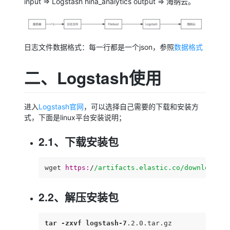
input => Logstash hina_analytics output => 海纳云。
日志文件数据格式：每一行都是一个json，参照
数据格式
二、Logstash使用
进入
Logstash官网
，可以选择自己需要的下载和安装方
式，下面是linux平台安装说明；
2.1、下载安装包
wget 
https:
/
/artifacts.elastic.co/downloads
/l
2.2、解压安装包
tar
-zxvf
logstash-7
.2
.0
.tar
.gz