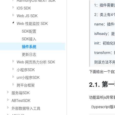
HarmonyOS NEXT SDK
1：插件需要定
iOS SDK
2：类上有4
Web JS SDK
Web 性能监控 SDK
name：插件
SDK配置
isRead
SDK接入
init：初
插件系统
transf
更新日志
Web 网页热力分析 SDK
则该方法不用进
小程序SDK
下面给出一个自
uni小程序SDK
2.1. 
跨平台框架
服务端SDK
功能监听js异
ABTestSDK
（typescript
外部数据导入工具