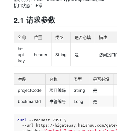
接口状态：正常
2.1 请求参数
名称
位置
类型
是否必填
描述
hi-
api-
header
String
是
访问接口的权限k
key
字段
名称
类型
是否必填
描述
projectCode
项目编码
String
是
该数据
bookmarkId
书签编号
Long
是
书签编
curl
 --request POST \

  --url https://higateway.haishuu.com/gateway/hi-
  --header 
'Content-Type: application/json'
 \
