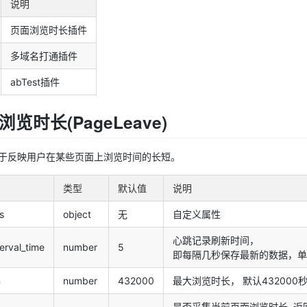
说明
页面浏览时长插件
多域名打通插件
abTest插件
面浏览时长(PageLeave)
于反映用户在某些页面上浏览时间的长短。
类型
默认值
说明
s
object
无
自定义属性
心跳记录刷新时间，
erval_time
number
5
即每隔几秒保存最新的数据，单
n
number
432000
最大浏览时长， 默认432000秒 
是否采集当前页面浏览时长, 返回 