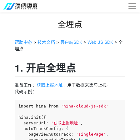
全埋点
帮助中心
>
技术文档
>
客户端SDK
>
Web JS SDK
> 全
埋点
1. 开启全埋点
准备工作：
获取上报地址
，用于数据采集与上报。
代码示例：
import
 hina 
from
'hina-cloud-js-sdk'
hina.init({

serverUrl
: 
'获取上报地址'
,

autoTrackConfig
: {

pageviewAutoTrack
: 
'singlePage'
,

pageLeaveAutoTrack
: 
true
,
