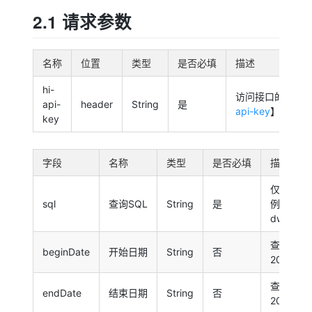
2.1 请求参数
名称
位置
类型
是否必填
描述
hi-
访问接口的权限k
api-
header
String
是
api-key
】
key
字段
名称
类型
是否必填
描述
仅支持事
sql
查询SQL
String
是
例如：sele
dwd_eve
查询事件
beginDate
开始日期
String
否
2024-06
查询事件
endDate
结束日期
String
否
2024-06