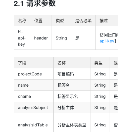
2.1 请求参数
名称
位置
类型
是否必填
描述
hi-
访问接口的权限k
api-
header
String
是
api-key
】
key
字段
名称
类型
是否必填
projectCode
项目编码
String
是
name
标签名
String
是
cname
标签显示名
String
是
analysisSubject
分析主体
String
是
analysisIdTable
分析主体表类型
String
否