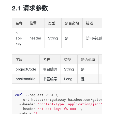
2.1 请求参数
名称
位置
类型
是否必填
描述
hi-
api-
header
String
是
访问接口的权限k
key
字段
名称
类型
是否必填
描述
projectCode
项目编码
String
是
该数据
bookmarkId
书签编号
Long
是
书签编
curl
 --request POST \

  --url https://higateway.haishuu.com/gateway/hi-
  --header 
'Content-Type: application/json'
 \

  --header 
'hi-api-key: #K-xxx'
 \

  --data 
'{
