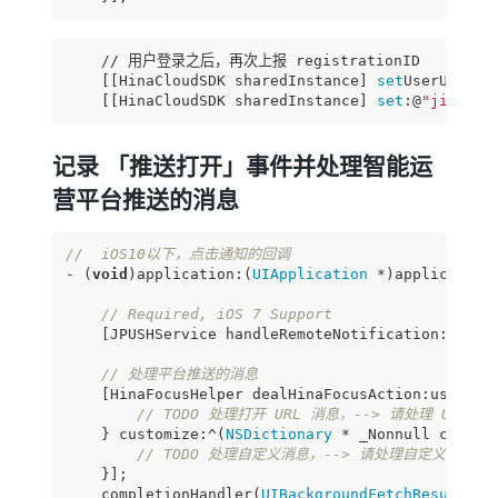
    // 用户登录之后，再次上报 registrationID

    [[HinaCloudSDK sharedInstance] 
set
UserUId:<
#
    [[HinaCloudSDK sharedInstance] 
set
:@
"jiguang
记录 「推送打开」事件并处理智能运
营平台推送的消息
//  iOS10以下，点击通知的回调
- (
void
)application:(
UIApplication
 *)application
// Required, iOS 7 Support
    [JPUSHService handleRemoteNotification:userIn
// 处理平台推送的消息
    [HinaFocusHelper dealHinaFocusAction:userInf
// TODO 处理打开 URL 消息，--> 请处理 URL
    } customize:^(
NSDictionary
 * _Nonnull customi
// TODO 处理自定义消息，--> 请处理自定义消息
    }];

    completionHandler(
UIBackgroundFetchResultNew