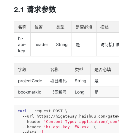
2.1 请求参数
名称
位置
类型
是否必填
描述
hi-
api-
header
String
是
访问接口的权限k
key
字段
名称
类型
是否必填
描述
projectCode
项目编码
String
是
该数据
bookmarkId
书签编号
Long
是
书签编
curl
 --request POST \

  --url https://higateway.haishuu.com/gateway/hi-
  --header 
'Content-Type: application/json'
 \

  --header 
'hi-api-key: #K-xxx'
 \

  --data 
'{
