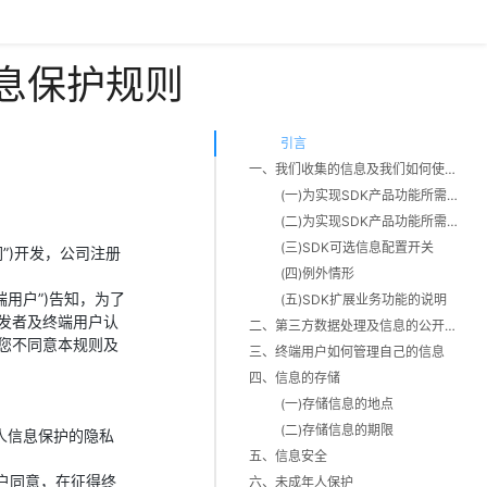
信息保护规则
引言
一、我们收集的信息及我们如何使用信息
(一)为实现SDK产品功能所需收集的个人信息
(二)为实现SDK产品功能所需的权限
(三)SDK可选信息配置开关
们”)开发，公司注册
(四)例外情形
端用户”)告知，为了
(五)SDK扩展业务功能的说明
开发者及终端用户认
二、第三方数据处理及信息的公开披露
您不同意本规则及
三、终端用户如何管理自己的信息
四、信息的存储
(一)存储信息的地点
(二)存储信息的期限
人信息保护的隐私
五、信息安全
户同意，在征得终
六、未成年人保护